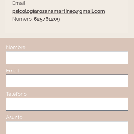
Email:
psicologíarosanamartinez@gmail.com
Número:
625761209
Nombre
Email
Teléfono
Asunto