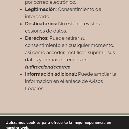
por correo electrónico.
Legitimación:
Consentimiento del
interesado.
Destinatarios:
No están previstas
cesiones de datos.
Derechos:
Puede retirar su
consentimiento en cualquier momento,
así como acceder, rectificar, suprimir sus
datos y demás derechos en
tudirecciondecorreo
.
Información adicional:
Puede ampliar la
información en el enlace de Avisos
Legales.
Divulgo contenido psicológico en…
Utilizamos cookies para ofrecerte la mejor experiencia en
nuestra web.