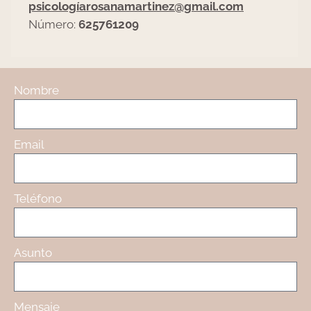
psicologíarosanamartinez@gmail.com
Número:
625761209
Nombre
Email
Teléfono
Asunto
Mensaje